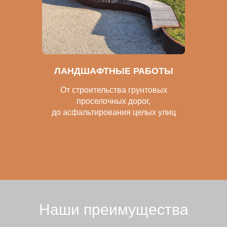
ЛАНДШАФТНЫЕ РАБОТЫ
От строительства грунтовых
проселочных дорог,
до асфальтирования целых улиц
Наши преимущества