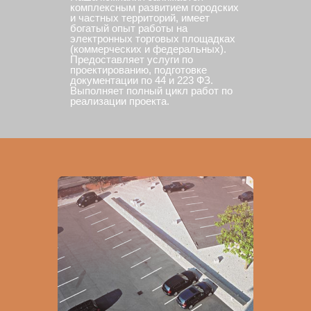
комплексным развитием городских
и частных территорий, имеет
богатый опыт работы на
электронных торговых площадках
(коммерческих и федеральных).
Предоставляет услуги по
проектированию, подготовке
документации по 44 и 223 ФЗ.
Выполняет полный цикл работ по
реализации проекта.